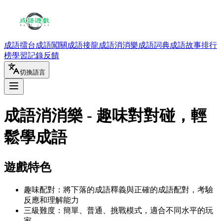
成語擂台
成語闖關
成語接龍
成語消消樂
成語詞典
成語故事
排行
榜
學習記錄
反饋
切換語言
成語消消樂 - 趣味對對碰，輕
鬆學成語
遊戲特色
趣味配對：將下落的成語釋義與正確的成語配對，考驗
反應和理解能力
三級難度：簡單、普通、挑戰模式，適合不同水平的玩
家