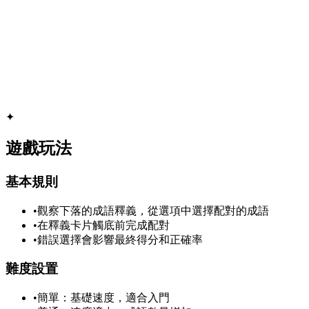
✦
遊戲玩法
基本規則
•
觀察下落的成語釋義，從選項中選擇配對的成語
•
在釋義卡片觸底前完成配對
•
錯誤選擇會影響最終得分和正確率
難度設置
•
簡單：基礎速度，適合入門