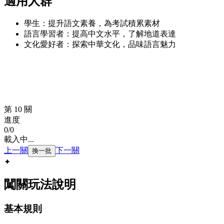
適用人群
學生：提升語文素養，為考試積累素材
語言學習者：提高中文水平，了解地道表達
文化愛好者：探索中華文化，品味語言魅力
第 10 關
進度
0
/
0
載入中...
上一關
下一關
換一批
✦
闖關玩法說明
基本規則