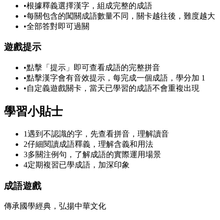
•
根據釋義選擇漢字，組成完整的成語
•
每關包含的闖關成語數量不同，關卡越往後，難度越大
•
全部答對即可過關
遊戲提示
•
點擊「提示」即可查看成語的完整拼音
•
點擊漢字會有音效提示，每完成一個成語，學分加 1
•
自定義遊戲關卡，當天已學習的成語不會重複出現
學習小貼士
1
遇到不認識的字，先查看拼音，理解讀音
2
仔細閱讀成語釋義，理解含義和用法
3
多關注例句，了解成語的實際運用場景
4
定期複習已學成語，加深印象
成語遊戲
傳承國學經典，弘揚中華文化