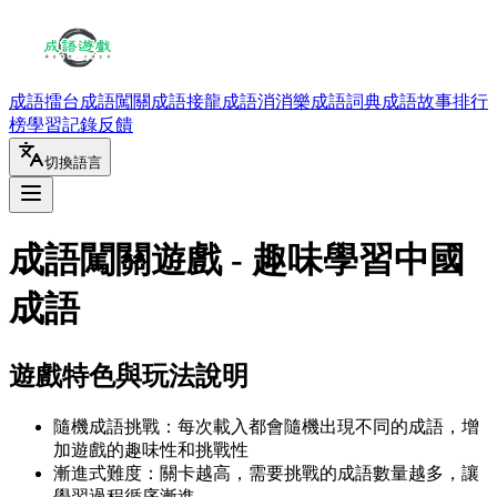
成語擂台
成語闖關
成語接龍
成語消消樂
成語詞典
成語故事
排行
榜
學習記錄
反饋
切換語言
成語闖關遊戲 - 趣味學習中國
成語
遊戲特色與玩法說明
隨機成語挑戰：每次載入都會隨機出現不同的成語，增
加遊戲的趣味性和挑戰性
漸進式難度：關卡越高，需要挑戰的成語數量越多，讓
學習過程循序漸進