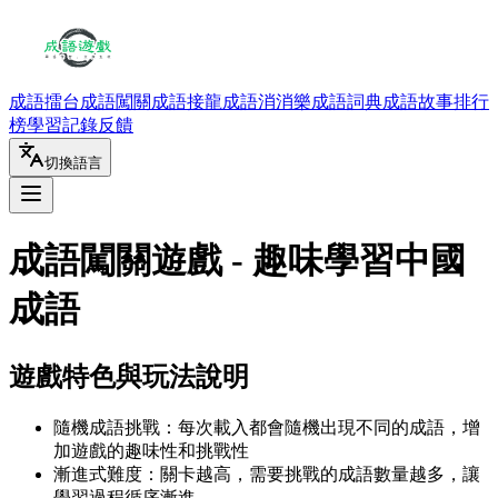
成語擂台
成語闖關
成語接龍
成語消消樂
成語詞典
成語故事
排行
榜
學習記錄
反饋
切換語言
成語闖關遊戲 - 趣味學習中國
成語
遊戲特色與玩法說明
隨機成語挑戰：每次載入都會隨機出現不同的成語，增
加遊戲的趣味性和挑戰性
漸進式難度：關卡越高，需要挑戰的成語數量越多，讓
學習過程循序漸進