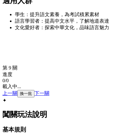
適用人群
學生：提升語文素養，為考試積累素材
語言學習者：提高中文水平，了解地道表達
文化愛好者：探索中華文化，品味語言魅力
第 9 關
進度
0
/
0
載入中...
上一關
下一關
換一批
✦
闖關玩法說明
基本規則