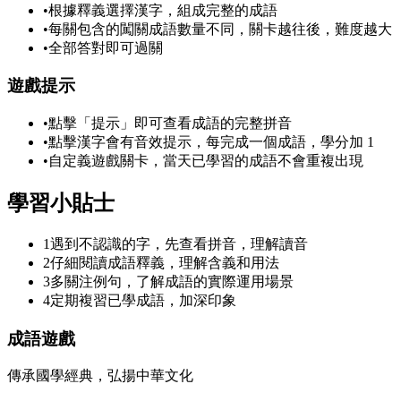
•
根據釋義選擇漢字，組成完整的成語
•
每關包含的闖關成語數量不同，關卡越往後，難度越大
•
全部答對即可過關
遊戲提示
•
點擊「提示」即可查看成語的完整拼音
•
點擊漢字會有音效提示，每完成一個成語，學分加 1
•
自定義遊戲關卡，當天已學習的成語不會重複出現
學習小貼士
1
遇到不認識的字，先查看拼音，理解讀音
2
仔細閱讀成語釋義，理解含義和用法
3
多關注例句，了解成語的實際運用場景
4
定期複習已學成語，加深印象
成語遊戲
傳承國學經典，弘揚中華文化